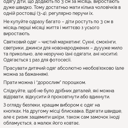
одягу діти, що додають по 3 см за місяць, виростають
дуже швидко. Тому достатньо мати кілька чоловічків в
одній ростовці (3-4), регулярно перучи їх.
Не купуйте одразу багато – діти ростуть по 3 см в
місяць перші місяці життя і миттєво з усього
виростають.
Святковий одяг – чистий маркетинг. Сукні, смокінги,
светрики, джинси для новонароджених – дуууже мило
та прикольно, але незручно (ані одягати, ані носити).
Одягається 1 раз для фотосесії.
Прасувати дитячий одяг абсолютно необов’язково (але
можна за бажанням).
Прати можна і “дорослим” порошком.
Слідкуйте, щоб не було дрібних деталей, які можна
відірвати, відкусити й проковтнути або вдихнути.
З огляду безпеки, кращим вибором є одяг на
кнопках. На другому місці блискавка. Вдягати швидше,
але є ризик защемити шкіри, також сам замочок іноді
обламується, а малюк його ковтає.