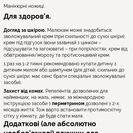
Манікюрні ножиці.
Для здоров’я.
Догляд за шкірою.
Малюкам може знадобиться:
зволожувальний крем (при схильності до сухої шкіри),
крем під підгузок (вони зазвичай з цинком –
підсушувати та загоювати) – при попрілостях, крем від
обвітрювання/морозу та протисонцевий крем.
1 раз на 1-2 тижні рекомендовано купати дитину з
дитячим милом або шампунем (для дітей, схильних до
сухої шкіри, має сенс брати спеціальні зволожувальні
засоби).
Захист від комах.
Репелентів, дозволених для
найменших, на жаль, немає, за міжнародною
інструкцією засоби з
перметрином
дозволені з 2-х
місяців життя. Тож варто встановити протимоскітну
сітку у кімнату, де буде спати маля.
Додаткові (але абсолютно