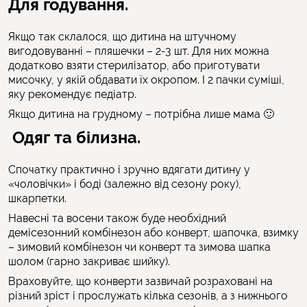
Для годування.
Якщо так склалося, що дитина на штучному
вигодовуванні – пляшечки – 2-3 шт. Для них можна
додатково взяти стерилізатор, або приготувати
мисочку, у якій обдавати їх окропом. І 2 пачки суміші,
яку рекомендує педіатр.
Якщо дитина на грудному – потрібна лише мама 🙂
Одяг та білизна.
Спочатку практично і зручно вдягати дитину у
«чоловічки» і боді (залежно від сезону року),
шкарпетки.
Навесні та восени також буде необхідний
демісезонний комбінезон або конверт, шапочка, взимку
– зимовий комбінезон чи конверт та зимова шапка
шолом (гарно закриває шийку).
Враховуйте, що конверти зазвичай розраховані на
різний зріст і прослужать кілька сезонів, а з нижнього