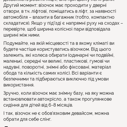
Другий момент: візочок має проходити у дверні
отвори, в т.ч. ліфтові, поміщатись в ліфт, за наявності
автомобіля – влазити в багажник (тобто, компактно
складатися). Якщо у під’їзді є напрямні руху на сходах –
перевірте, щоб ширина колісної пари відповідала
ширині між ними.
Подумайте, на якій місцевості та в якому кліматі ви
будете частіше користуватись візочком. Від цього
залежить, які колеса обирати (одинарні чи подвійні,
маленькі, середні чи великі, пластикові, гумові чи
надувні, поворотні, знімні або фіксовані, матеріал
обода та кількість самих коліс). Всі варіанти є
безпечними та підбираються виключно під умови
використання.
Зручно, коли візочок має знімну базу, на яку можна
встановлювати автокрісло, а також прогулянкове
сидіння для дітей від 6-8 місяців.
І так, візочок не є обов’язковим девайсом, можна
обрати для себе слінг.