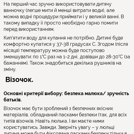
На перший час зручно використовувати дитячу
ванночку (легше мити й менші витрати води), але
можна водні процедури приймати і у великій ванні. В
такому випадку її просто необхідно гарно помити
перед використанням.
Кип’ятити воду для купання не потрібно. Дитині буде
комфортно купатися у 37-38 градусах С. Згодом (після
місяця) температуру можна буде поступово
зменшувати: по 1°С раз на 1-2 дні, довівши до 28-30°С (за
бажанням). Також знадобиться декілька рушників на
зміну.
Візочок.
Основні критерії вибору: безпека малюка/ зручність
батьків.
Візочок має бути зроблений з безпечних якісних
матеріалів, обладнаний пасками безпеки (так, для всіх
типів візочків. Навіть люлька. І ви маєте ними
користуватись. Завжди. Зверніть увагу – у люльці
дитина може бути фіксована пасками безпеки тільки в