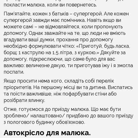
покласти малюка, коли ви повернетесь.
Пам’ятайте, кожен з батьків – супергерой. Але кожен
супергерой завжди має помічника. Навіть якщо ви
можете самі – не відмовляйтеся, коли пропонують
допомогу. Однак зважайте на те, що люди не вміють
вгадувати ваші думки, прохання про допомогу
необхідно формулювати чітко: «Приготуй, будь ласка,
борщ: 1 каструлю на 1,5 літра, з куркою.» Дякуйте за
допомогу, підкреслюючи, що саме було для вас
важливо: величезне дякую, ти приготував їжу і я змогла
поспати.
Якщо просити нема кого, складіть собі перелік
пріоритетів. На першому місці ви та дитина. Виспатись
та поїсти важливіше, ніж пофарбувати стіни або
розібрати ялинку.
Отже, готуємося до приїзду малюка. Що має бути
зроблено/ налаштовано/ придбано до вашого приїзду
з пологового будинку обов’язково.
Автокрісло для малюка.