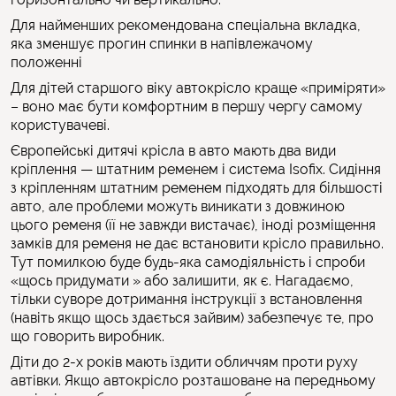
Для найменших рекомендована спеціальна вкладка,
яка зменшує прогин спинки в напівлежачому
положенні
Для дітей старшого віку автокрісло краще «приміряти»
– воно має бути комфортним в першу чергу самому
користувачеві.
Європейські дитячі крісла в авто мають два види
кріплення — штатним ременем і система Isofix. Сидіння
з кріпленням штатним ременем підходять для більшості
авто, але проблеми можуть виникати з довжиною
цього ременя (її не завжди вистачає), іноді розміщення
замків для ременя не дає встановити крісло правильно.
Тут помилкою буде будь-яка самодіяльність і спроби
«щось придумати » або залишити, як є. Нагадаємо,
тільки суворе дотримання інструкції з встановлення
(навіть якщо щось здається зайвим) забезпечує те, про
що говорить виробник.
Діти до 2-х років мають їздити обличчям проти руху
автівки. Якщо автокрісло розташоване на передньому