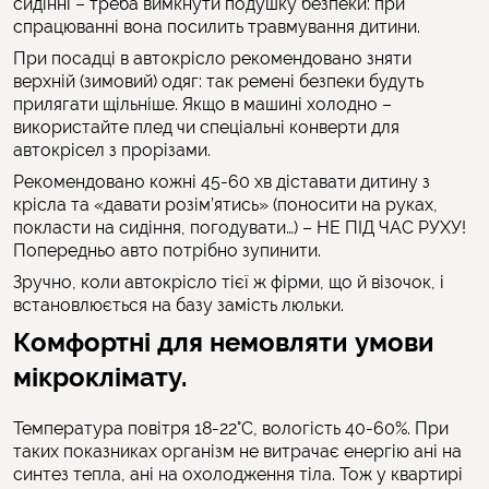
сидінні – треба вимкнути подушку безпеки: при
спрацюванні вона посилить травмування дитини.
При посадці в автокрісло рекомендовано зняти
верхній (зимовий) одяг: так ремені безпеки будуть
прилягати щільніше. Якщо в машині холодно –
використайте плед чи спеціальні конверти для
автокрісел з прорізами.
Рекомендовано кожні 45-60 хв діставати дитину з
крісла та «давати розім’ятись» (поносити на руках,
покласти на сидіння, погодувати…) – НЕ ПІД ЧАС РУХУ!
Попередньо авто потрібно зупинити.
Зручно, коли автокрісло тієї ж фірми, що й візочок, і
встановлюється на базу замість люльки.
Комфортні для немовляти умови
мікроклімату.
Температура повітря 18-22°С, вологість 40-60%. При
таких показниках організм не витрачає енергію ані на
синтез тепла, ані на охолодження тіла. Тож у квартирі