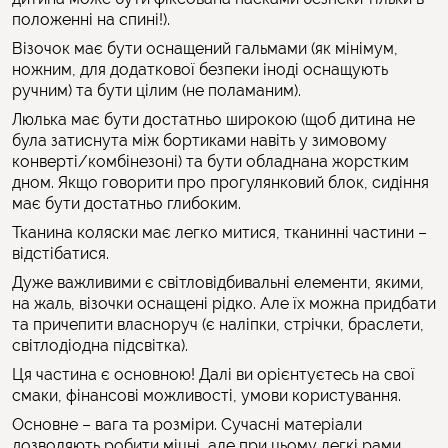
положенні на спині!).
Візочок має бути оснащений гальмами (як мінімум,
ножним, для додаткової безпеки іноді оснащують
ручним) та бути цілим (не поламаним).
Люлька має бути достатньо широкою (щоб дитина не
була затиснута між бортиками навіть у зимовому
конверті/комбінезоні) та бути обладнана жорстким
дном. Якщо говорити про прогулянковий блок, сидіння
має бути достатньо глибоким.
Тканина коляски має легко митися, тканинні частини –
відстібатися.
Дуже важливими є світловідбивальні елементи, якими,
на жаль, візочки оснащені рідко. Але їх можна придбати
та причепити власноруч (є наліпки, стрічки, браслети,
світлодіодна підсвітка).
Ця частина є основною! Далі ви орієнтуєтесь на свої
смаки, фінансові можливості, умови користування.
Основне – вага та розміри. Сучасні матеріали
дозволяють робити міцні, але при цьому легкі рами.