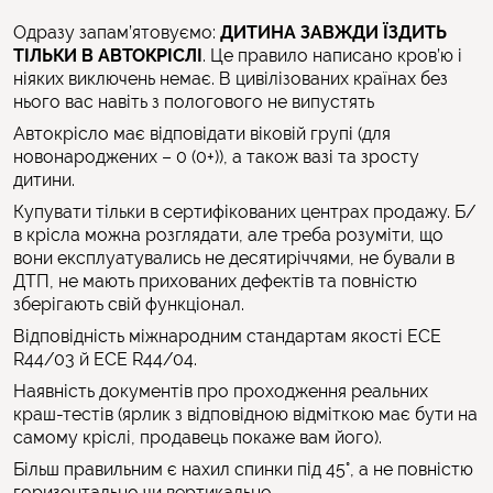
Одразу запам’ятовуємо:
ДИТИНА ЗАВЖДИ ЇЗДИТЬ
ТІЛЬКИ В АВТОКРІСЛІ
. Це правило написано кров’ю і
ніяких виключень немає. В цивілізованих країнах без
нього вас навіть з пологового не випустять
Автокрісло має відповідати віковій групі (для
новонароджених – 0 (0+)), а також вазі та зросту
дитини.
Купувати тільки в сертифікованих центрах продажу. Б/
в крісла можна розглядати, але треба розуміти, що
вони експлуатувались не десятиріччями, не бували в
ДТП, не мають прихованих дефектів та повністю
зберігають свій функціонал.
Відповідність міжнародним стандартам якості ECE
R44/03 й ECE R44/04.
Наявність документів про проходження реальних
краш-тестів (ярлик з відповідною відміткою має бути на
самому кріслі, продавець покаже вам його).
Більш правильним є нахил спинки під 45°, а не повністю
горизонтально чи вертикально.