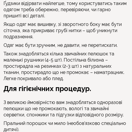
Ґудзики відірвати найлегше, тому користуватись таким
одягом треба обережно, перевіряючи, чи гарно
пришиті всі деталі.
Якщо одяг має вишивку, зі зворотного боку має бути
сіточка, яка прикриває грубі нитки – щоб уникнути
подразнення.
Одяг має бути зручним, не давити, не перетискати.
Також знадобляться кілька звичайних пелюшок та
маленькі рушники (4-5 шт). Постільна білизна –
простирадла на резинках (2-3 шт) з натуральних
тканин, простирадло що не промокає – наматрацник.
Легке покривало або плед.
Для гігієнічних процедур
.
З великою ймовірністю вам знадобляться одноразові
пелюшки що не промокають, вологі та звичайні
серветки, спонжики та підгузки відповідного розміру.
Пральний порошок чи мило (необов’язково спеціально
дитячі).