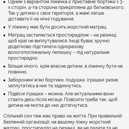
Одним з варіантом ліжечка є приставне: бортики з 3-
х сторін, 4-та сторона прикріплена до батьківського.
Так у дитини є своя територія, а мамі легше
діставати її на нічні годування.
У ліжечку має бути досить жорсткий матрац.
Матрац застеляється простирадлом – на резинці,
щоб краї не виплутувалися. Іноді буває зручно
додатково підстилати одноразову
вологопоглинальну пелюшку – під натуральне
простирадло.
Більше нічого, крім власне дитини, в ліжечку бути не
повинно.
Заборонені м’які бортики, подушки, іграшки: ризик
заплутатись в них та задихнутись.
Підвісні іграшки – можна. Але актуальними вони
стають десь після місяця. Повісити треба так, щоб
дитина не могла до них дотягнутися.
Спільний сон теж має право на життя. При правильній
безпечній організації: на вашому ліжку жорсткий
матрац, простирадло на резинці, ви не палите та не