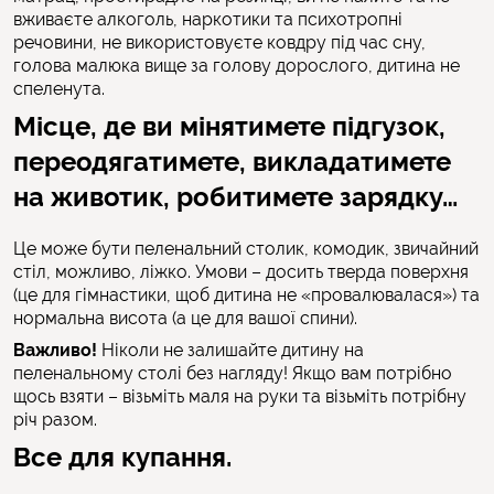
вживаєте алкоголь, наркотики та психотропні
речовини, не використовуєте ковдру під час сну,
голова малюка вище за голову дорослого, дитина не
спеленута.
Місце, де ви мінятимете підгузок,
переодягатимете, викладатимете
на животик, робитимете зарядку…
Це може бути пеленальний столик, комодик, звичайний
стіл, можливо, ліжко. Умови – досить тверда поверхня
(це для гімнастики, щоб дитина не «провалювалася») та
нормальна висота (а це для вашої спини).
Важливо!
Ніколи не залишайте дитину на
пеленальному столі без нагляду! Якщо вам потрібно
щось взяти – візьміть маля на руки та візьміть потрібну
річ разом.
Все для купання.