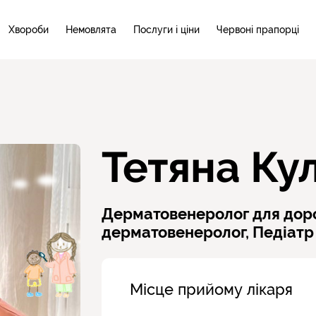
Хвороби
Немовлята
Послуги і ціни
Червоні прапорці
Тетяна Ку
Дерматовенеролог для дор
дерматовенеролог,
Педіатр
Місце прийому лікаря