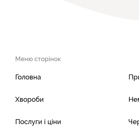
Медичні посиден
Меню сторінок
Головна
При
Хвороби
Не
Послуги і ціни
Че