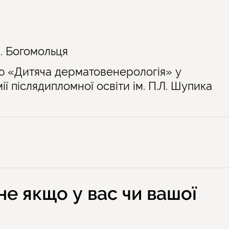
О. Богомольця
цію «Дитяча дерматовенерологія» у
ї післядипломної освіти ім. П.Л. Шупика
е якщо у вас чи вашої