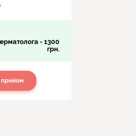
6
дерматолога - 1300
грн.
 прийом