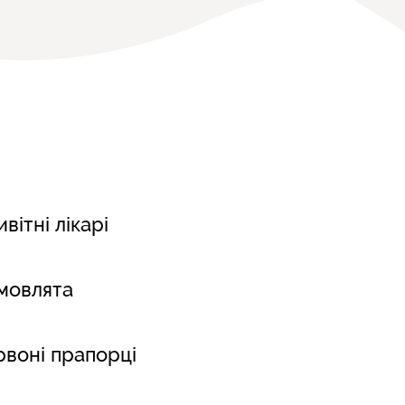
ьки
вітні лікарі
мовлята
рвоні прапорці