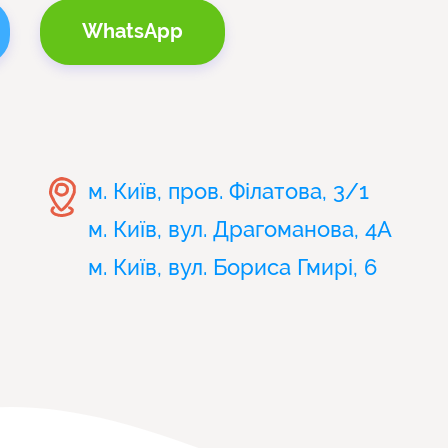
WhatsApp
лення професійних навичок і знань
м. Київ, пров. Філатова, 3/1
авлення до пацієнтів
м. Київ, вул. Драгоманова, 4А
ам навʼязувати безапеляційну думку. Я по
ворювання та лікування і ми разом оберемо
м. Київ, вул. Бориса Гмирі, 6
жнародні джерела і сучасні протоколи – це 
ть.