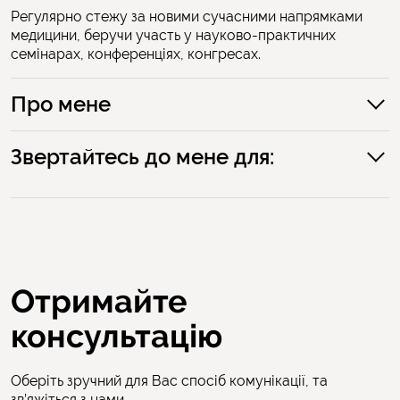
Регулярно стежу за новими сучасними напрямками
медицини, беручи участь у науково-практичних
семінарах, конференціях, конгресах.
Про мене
Звертайтесь до мене для:
Профілактичних оглядів діток будь-якого віку
Консультацій з приводу догляду за дитиною
Вакцинації дітей та підлітків
Лікування:
Отримайте
гострих захворювань дихальних шляхів;
консультацію
гострих захворювань сечовивідних шляхів;
функціональних захворювань ШКТ;
Оберіть зручний для Вас спосіб комунікації, та
дитячих інфекційних хвороб;
зв’яжіться з нами