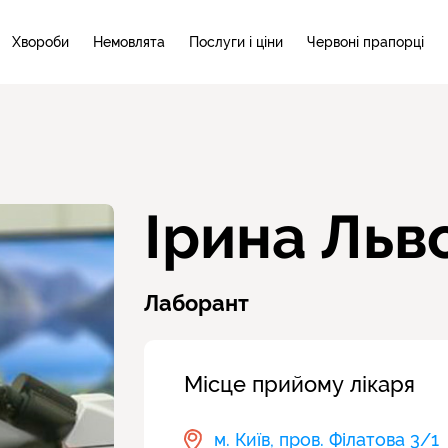
Хвороби
Немовлята
Послуги і ціни
Червоні прапорці
Ірина Льв
Лаборант
Місце прийому лікаря
м. Київ, пров. Філатова 3/1