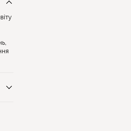
віту
нь,
ння