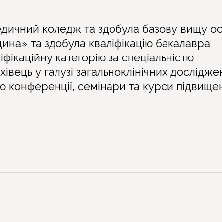
дичний коледж та здобула базову вищу ос
ина» та здобула кваліфікацію бакалавра
фікаційну категорію за спеціальністю
івець у галузі загальноклінічних дослідже
ую конференції, семінари та курси підвище