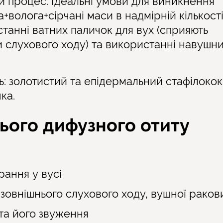
ий процес. Ідеальні умови для виникнення
+волога+сірчані маси в надмірній кількості
танні ватних паличок для вух (сприяють
и слухового ходу) та використанні навушни
: золотистий та епідермальний стафілокок
ка.
ього дифузного отиту
рання у вусі
зовнішнього слухового ходу, вушної раков
та його звуження