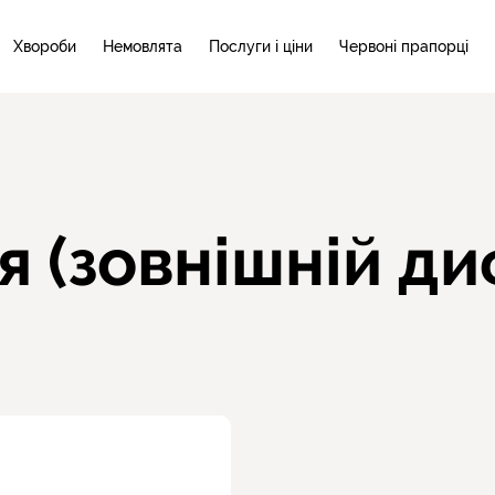
Хвороби
Немовлята
Послуги і ціни
Червоні прапорці
я (зовнішній д