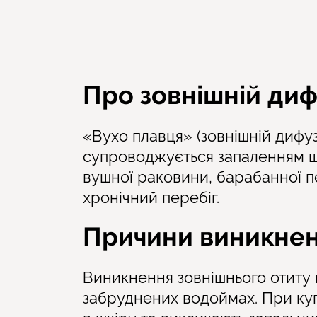
Про зовнішній диф
«Вухо плавця» (зовнішній дифуз
супроводжується запаленням шк
вушної раковини, барабанної пе
хронічний перебіг.
Причини виникнен
Виникнення зовнішнього отиту 
забруднених водоймах. При куп