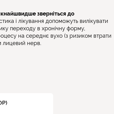
 якнайшвидше зверніться до
стика і лікування допоможуть вилікувати
зику переходу в хронічну форму,
оцесу на середнє вухо (з ризиком втрати
чи лицевий нерв.
ОР)