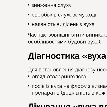
зниження слуху
свербіж в слуховому ході
наявність виділень з вуха
Частіше зовнішні отити виникаю
особливостями будови вуха).
Діагностика «вуха
Для встановлення діагнозу необ
огляд отоларинголога
посів із вуха на флору з визн
препаратів (доцільність в ко
Лікування «вуха п