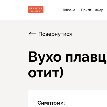
Головна
Привітні лікарі
Повернутися
Вухо плавц
отит)
Симптоми: