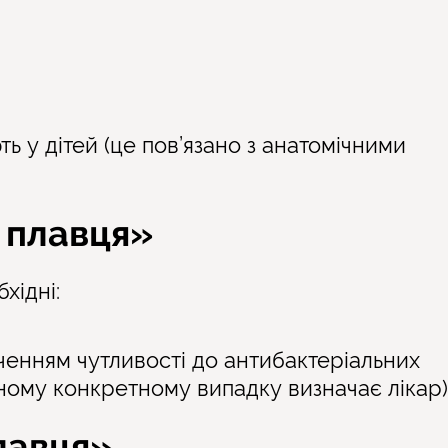
ть у дітей (це пов’язано з анатомічними
 плавця
»
хідні:
аченням чутливості до антибактеріальних
жному конкретному випадку визначає лікар)
лавця»