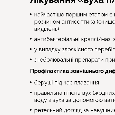
найчастіше першим етапом є 
розчином антисептика (очищен
виділень)
антибактеріальні краплі/мазі 
у випадку злоякісного перебі
знеболювальні препарати при 
Профілактика зовнішнього диф
беруші під час плавання
правильна гігієна вух (жодних
воду з вуха за допомогою ват
ретельний догляд за навушник