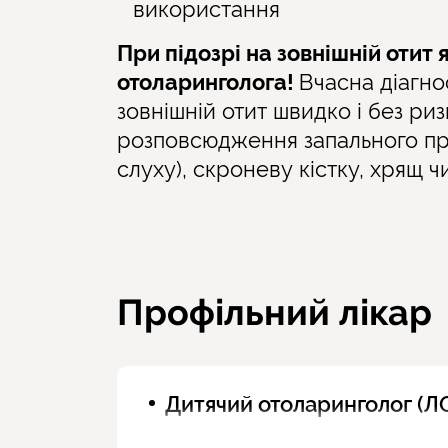
використання
При підозрі на зовнішній отит
отоларинголога!
Вчасна діагно
зовнішній отит швидко і без ри
розповсюдження запального пр
слуху), скроневу кістку, хрящ 
Профільний лікар
Дитячий отоларинголог (Л