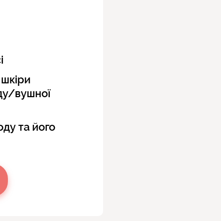
і
 шкіри
ду/вушної
оду та його