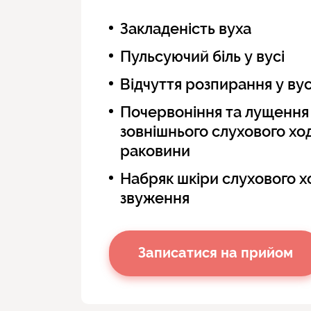
Закладеність вуха
Пульсуючий біль у вусі
Відчуття розпирання у вус
Почервоніння та лущення
зовнішнього слухового хо
раковини
Набряк шкіри слухового х
звуження
Зниження слуху
Свербіж в слуховому ході
Записатися на прийом
Виділення з вуха