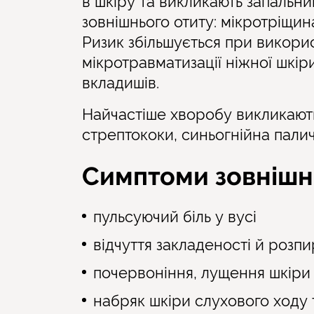
в шкіру та викликають запальн
зовнішнього отиту: мікротріщина
Ризик збільшується при викорис
мікротравматизації ніжної шкір
вкладишів.
Найчастіше хворобу викликають
стрептококи, синьогнійна палич
Симптоми зовнішн
пульсуючий біль у вусі
відчуття закладеності й розпи
почервоніння, лущення шкіри 
набряк шкіри слухового ходу 