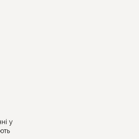
ні у
ють