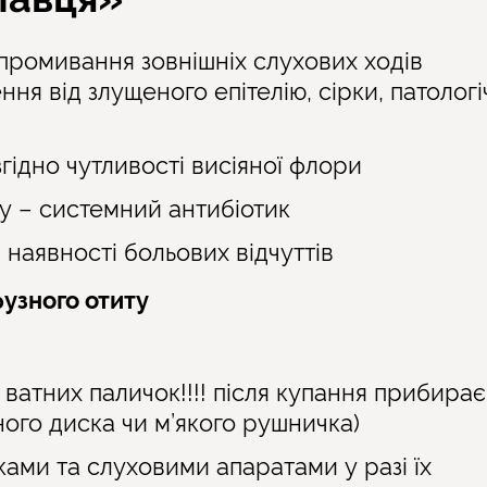
промивання зовнішніх слухових ходів
ня від злущеного епітелію, сірки, патолог
згідно чутливості висіяної флори
гу – системний антибіотик
наявності больових відчуттів
узного отиту
 ватних паличок!!!! після купання прибира
ного диска чи м’якого рушничка)
ами та слуховими апаратами у разі їх