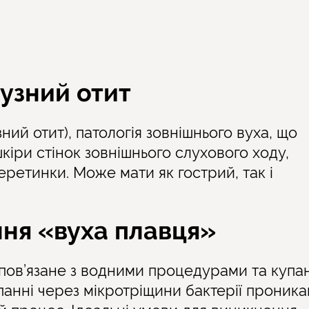
узний отит
ний отит), патологія зовнішнього вуха, що
іри стінок зовнішнього слухового ходу,
ретинки. Може мати як гострий, так і
ня «вуха плавця»
пов’язане з водними процедурами та купан
анні через мікротріщини бактерії проника