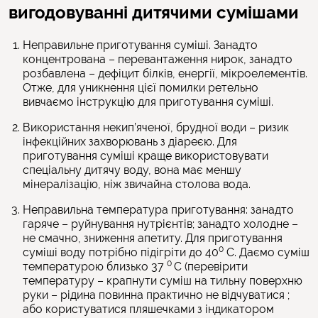
вигодовуванні дитячими сумішами
Неправильне приготування суміші. Занадто
концентрована – перевантаження нирок, занадто
розбавлена – дефіцит білків, енергії, мікроелементів.
Отже, для уникнення цієї помилки ретельно
вивчаємо інструкцію для приготування суміші.
Використання некип’яченої, брудної води – ризик
інфекційних захворювань з діареєю. Для
приготування суміші краще використовувати
спеціальну дитячу воду, вона має меншу
мінералізацію, ніж звичайна столова вода.
Неправильна температура приготування: занадто
гаряче – руйнування нутрієнтів; занадто холодне –
не смачно, зниження апетиту. Для приготування
0
суміші воду потрібно підігріти до 40
С. Даємо суміш
0
температурою близько 37
С (перевірити
температуру – крапнути суміш на тильну поверхню
руки – рідина повинна практично не відчуватися ;
або користуватися пляшечками з індикатором