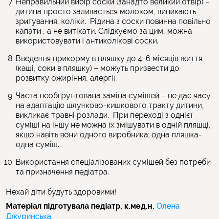
Неправильний вибір соски (занадто великий отвір) –
дитина просто заливається молоком, виникають
зригування, коліки. Рідина з соски повинна повільно
капати , а не витікати. Слідкуємо за цим, можна
використовувати і антиколікові соски.
Введення прикорму в пляшку до 4-6 місяців життя
(каші, соки в пляшку) – можуть призвести до
розвитку ожиріння, алергії.
Часта необгрунтована заміна сумішей – не дає часу
на адаптацію шлунково-кишкового тракту дитини,
викликає травні розлади. При переході з однієї
суміші на іншу не можна їх змішувати в одній пляшці,
якщо навіть вони одного виробника; одна пляшка-
одна суміш.
Використання спеціалізованих сумішей без потреби
та призначення педіатра.
Нехай діти будуть здоровими!
Матеріал підготувала педіатр, к.мед.н.
Олена
Джуринська