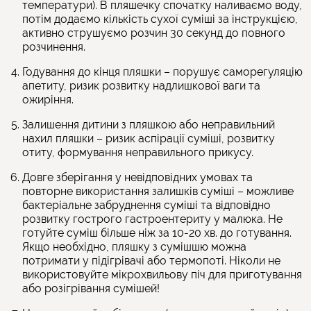
температури). В пляшечку спочатку наливаємо воду,
потім додаємо кількість сухої суміші за інструкцією,
активно струшуємо розчин 30 секунд до повного
розчинення.
Годування до кінця пляшки – порушує саморегуляцію
апетиту, ризик розвитку надлишкової ваги та
ожиріння.
Залишення дитини з пляшкою або неправильний
нахил пляшки – ризик аспірації суміші, розвитку
отиту, формування неправильного прикусу.
Довге зберігання у невідповідних умовах та
повторне використання залишків суміші – можливе
бактеріальне забруднення суміші та відповідно
розвитку гострого гастроентериту у малюка. Не
готуйте суміш більше ніж за 10-20 хв. до готування.
Якщо необхідно, пляшку з сумішшю можна
потримати у підігрівачі або термопоті. Ніколи не
використовуйте мікрохвильову піч для приготування
або розігрівання сумішей!