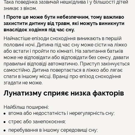
Така поведінка зазвичай нешкідлива і у більшості дітей
зникає з віком.
! Проте це може бути небезпечним, тому важливо
захистити дитину від травм, які можуть виникнути
внаслідок ходіння під час сну.
Найчастіше епізоди сноходіння виникають в першій
половині ночі. Дитина під час сну може сісти на ліжко
або встати і пройти по кімнаті. На запитання батьків
може не відповідати або відповідати без сенсу, давати
правильні відповіді автоматично. Приступ закінчується
самостійно. Дитина повертається в ліжко або лягає
спати в іншому місці. Вранці про епізод сноходіння
згадати не може.
Лунатизму сприяє низка факторів
Найбільш поширені:
втома або недостатність і нерегулярність сну;
стрес або занепокоєння;
перебування в іншому середовищі сну;