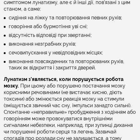
симптомом лунатизму, але є й інші дії, пов’язані з цим
станом, а саме:
сидіння на ліжку та повторювання певних рухів;
говоріння або бурмотіння уві сні;
відсутність відповіді при звертанні;
виконання незграбних рухів;
сечовипускання у невідповідних місцях;
виконання повсякденних та повторюваних рухів,
таких як відкриття і закриття дверей.
Лунатизм з’являється, коли порушується робота
мозку.
При цьому або порушено постачання мозку
корисними речовинами (не вистачає кисню, діють
токсини) або змінюється реакція мозку на стимули
(зміщується звичний час сну, імпульси занадто сильні).
Спонтанне «неправильне» пробудження з ходінням або
говорінням може провокуватися внутрішніми
сигналами небезпеки, наприклад, при зупинці дихання
чи порушенні роботи серця та легень. Зазвичай
спогадів про розлади сну не залишається, а тому